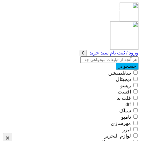
ورود / ثبت نام
سبد خرید
0
جستجو در
سابلیمیشن
دیجیتال
ریسو
افست
فلت بد
dtf
سیلک
تامپو
مهرسازی
لیزر
لوازم التحریر
×
×