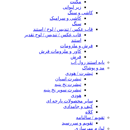
مگنت
زیر لیوانی
کاشی و سنگ
کاشی و سرامیک
سنگ
قاب عکس / تندیس / لوح / استند
قاب عکس / تندیس / لوح تقدیر
استند
فرش و ملزومات
کاور و ملزومات فرش
فرش
پایه استند رول آپ
مد و پوشاک
تیشرت / هودی
تیشرت اسپان
تیشرت نخ پنبه
تیشرت سوپر نخ پنبه
هودی
سایر محصولات پارچه ای
کیف و جامدادی
کلاه
تقویم / سالنامه
تقویم و سررسید
لوازم مهرسازی