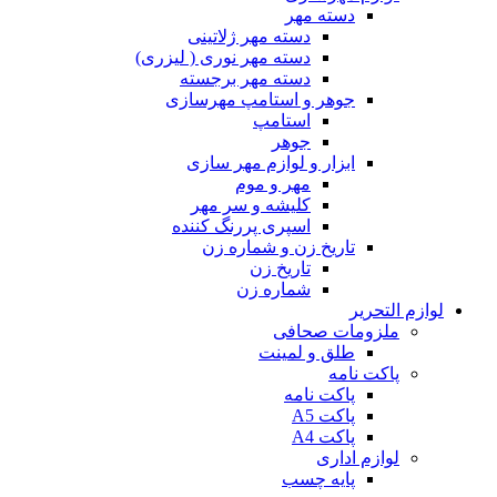
دسته مهر
دسته مهر ژلاتینی
دسته مهر نوری ( لیزری)
دسته مهر برجسته
جوهر و استامپ مهرسازی
استامپ
جوهر
ابزار و لوازم مهر سازی
مهر و موم
کلیشه و سر مهر
اسپری پررنگ کننده
تاریخ زن و شماره زن
تاریخ زن
شماره زن
لوازم التحریر
ملزومات صحافی
طلق و لمینت
پاکت نامه
پاکت نامه
پاکت A5
پاکت A4
لوازم اداری
پایه چسب