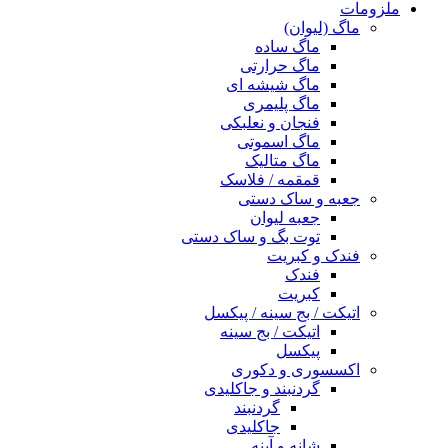
ملزومات
ماگ (لیوان)
ماگ ساده
ماگ حرارتی
ماگ شیشه ای
ماگ پلیمری
فنجان و نعلبکی
ماگ اسموتی
ماگ متالیک
قمقمه / فلاسک
جعبه و ساک دستی
جعبه لیوان
توت بگ و ساک دستی
فندک و کبریت
فندک
کبریت
اتیکت / بج سینه / پیکسل
اتیکت / بج سینه
پیکسل
اکسسوری و دکوری
گردنبند و جاکلیدی
گردنبند
جاکلیدی
شانه و آینه