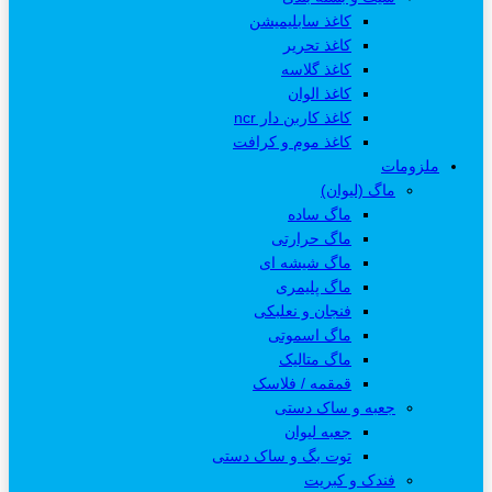
کاغذ سابلیمیشن
کاغذ تحریر
کاغذ گلاسه
کاغذ الوان
کاغذ کاربن دار ncr
کاغذ موم و کرافت
ملزومات
ماگ (لیوان)
ماگ ساده
ماگ حرارتی
ماگ شیشه ای
ماگ پلیمری
فنجان و نعلبکی
ماگ اسموتی
ماگ متالیک
قمقمه / فلاسک
جعبه و ساک دستی
جعبه لیوان
توت بگ و ساک دستی
فندک و کبریت