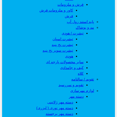
فرش و ملزومات
کاور و ملزومات فرش
فرش
پایه استند رول آپ
مد و پوشاک
تیشرت / هودی
تیشرت اسپان
تیشرت نخ پنبه
تیشرت سوپر نخ پنبه
هودی
سایر محصولات پارچه ای
کیف و جامدادی
کلاه
تقویم / سالنامه
تقویم و سررسید
لوازم مهرسازی
دسته مهر
دسته مهر ژلاتینی
دسته مهر نوری ( لیزری)
دسته مهر برجسته