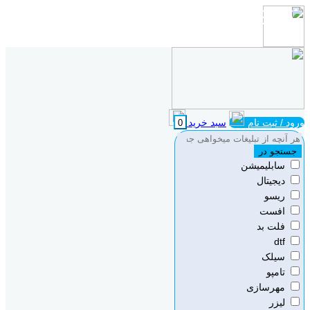
ورود / ثبت نام
سبد خرید
0
جستجو در
سابلیمیشن
دیجیتال
ریسو
افست
فلت بد
dtf
سیلک
تامپو
مهرسازی
لیزر