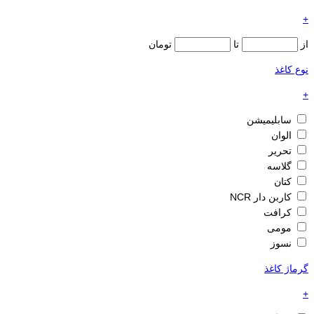
+
از
تا
تومان
نوع کاغذ
+
سابلیمیشن
الوان
تحریر
گلاسه
کتان
کاربن دار NCR
کرافت
مومی
نسوز
گرماژ کاغذ
+