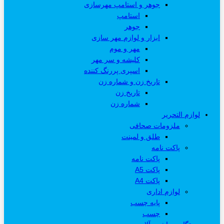
جوهر و استامپ مهرسازی
استامپ
جوهر
ابزار و لوازم مهر سازی
مهر و موم
کلیشه و سر مهر
اسپری پررنگ کننده
تاریخ زن و شماره زن
تاریخ زن
شماره زن
لوازم التحریر
ملزومات صحافی
طلق و لمینت
پاکت نامه
پاکت نامه
پاکت A5
پاکت A4
لوازم اداری
پایه چسب
چسب